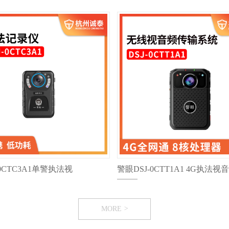
-0CTC3A1单警执法视
警眼DSJ-0CTT1A1 4G执法视音
仪
频记录仪
MORE
>